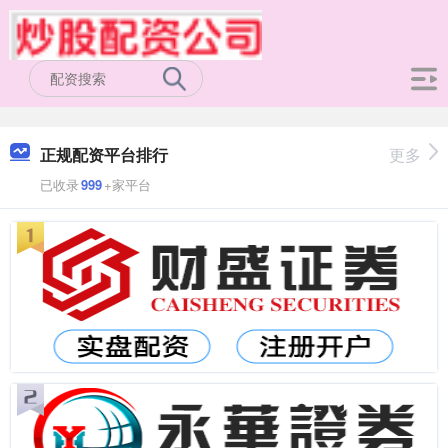
正规配资平台排行
更多
已收录
999
+家平台