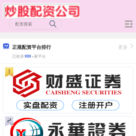
正规配资平台排行
更多
已收录
999
+家平台