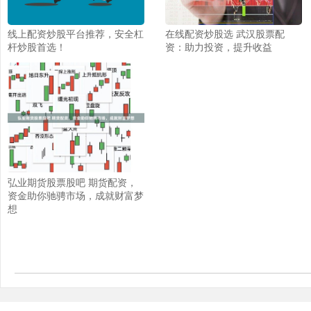
在线配资炒股选 武汉股票配
线上配资炒股平台推荐，安全杠
资：助力投资，提升收益
杆炒股首选！
弘业期货股票股吧 期货配资，
资金助你驰骋市场，成就财富梦
想