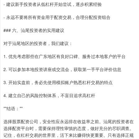
- 建议新手投资者从低杠杆开始尝试，逐步积累经验
- 永远不要将所有资金用于配资交易，合理分配投资组合
### 六、汕尾投资者的实用建议
对于汕尾地区的投资者，我们建议：
1. 优先考虑那些在广东地区有良好口碑、服务过本地客户的平台
2. 可以参加本地投资讲座或交流会，获取第一手平台评价信息
3. 开始实盘前，务必先使用模拟账户熟悉杠杆交易的特点
4. 建立自己的风险控制体系，不盲目追求高杠杆
**结语：**
选择股票配资公司，安全性应永远排在收益率之前。汕尾的投资者在
选择配资平台时，需要保持理性审慎的态度，做好充分的尽职调查。
记住，在杠杆交易的世界里，活下来比赚得快更重要。只有选择正规