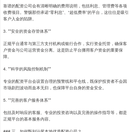
靠谱的配资公司会有清晰明确的费用说明，包括利息、管理费等各项
收费项目。警惕那些承诺“零利息”、“超低费率”的平台，这往往是吸引
客户入金的陷阱。
3. **安全的资金存管体系**
正规平台通常与第三方支付机构或银行合作，实行资金托管，确保客
户资金与公司运营资金分离。这是防止平台挪用客户资金的重要保
障。
4. **科学的风险控制机制**
专业的配资平台会设置合理的预警线和平仓线，既保护投资者不会因
市场剧烈波动而血本无归，也保障平台自身的资金安全。
5. **完善的客户服务体系**
包括及时响应的客服、专业的投资咨询以及完善的操作指导等，都是
正规平台的基本服务内容。
### 三、如何甄别汕尾本地优质配资公司？