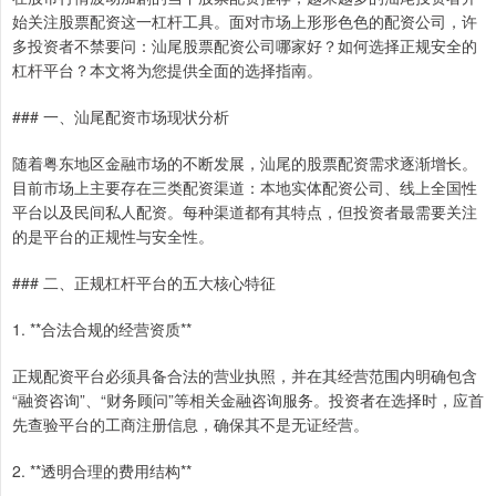
始关注股票配资这一杠杆工具。面对市场上形形色色的配资公司，许
多投资者不禁要问：汕尾股票配资公司哪家好？如何选择正规安全的
杠杆平台？本文将为您提供全面的选择指南。
### 一、汕尾配资市场现状分析
随着粤东地区金融市场的不断发展，汕尾的股票配资需求逐渐增长。
目前市场上主要存在三类配资渠道：本地实体配资公司、线上全国性
平台以及民间私人配资。每种渠道都有其特点，但投资者最需要关注
的是平台的正规性与安全性。
### 二、正规杠杆平台的五大核心特征
1. **合法合规的经营资质**
正规配资平台必须具备合法的营业执照，并在其经营范围内明确包含
“融资咨询”、“财务顾问”等相关金融咨询服务。投资者在选择时，应首
先查验平台的工商注册信息，确保其不是无证经营。
2. **透明合理的费用结构**