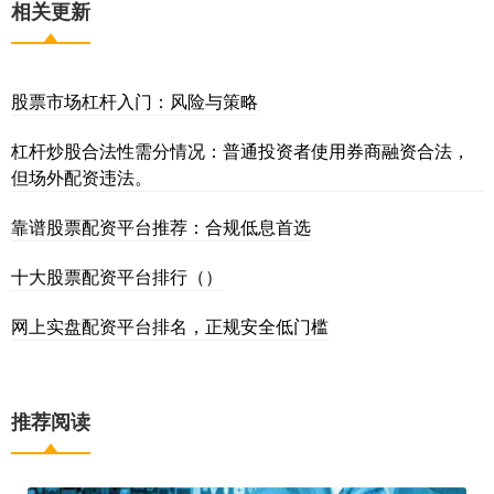
相关更新
股票市场杠杆入门：风险与策略
杠杆炒股合法性需分情况：普通投资者使用券商融资合法，
但场外配资违法。
靠谱股票配资平台推荐：合规低息首选
十大股票配资平台排行（）
网上实盘配资平台排名，正规安全低门槛
推荐阅读