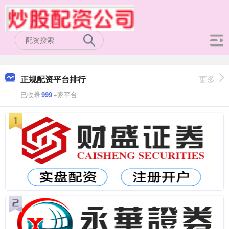
正规配资平台排行
更多
已收录
999
+家平台