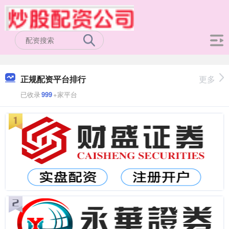
正规配资平台排行
更多
已收录
999
+家平台