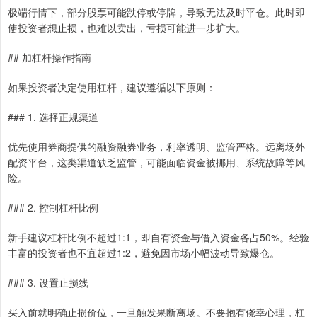
极端行情下，部分股票可能跌停或停牌，导致无法及时平仓。此时即
使投资者想止损，也难以卖出，亏损可能进一步扩大。
## 加杠杆操作指南
如果投资者决定使用杠杆，建议遵循以下原则：
### 1. 选择正规渠道
优先使用券商提供的融资融券业务，利率透明、监管严格。远离场外
配资平台，这类渠道缺乏监管，可能面临资金被挪用、系统故障等风
险。
### 2. 控制杠杆比例
新手建议杠杆比例不超过1:1，即自有资金与借入资金各占50%。经验
丰富的投资者也不宜超过1:2，避免因市场小幅波动导致爆仓。
### 3. 设置止损线
买入前就明确止损价位，一旦触发果断离场。不要抱有侥幸心理，杠