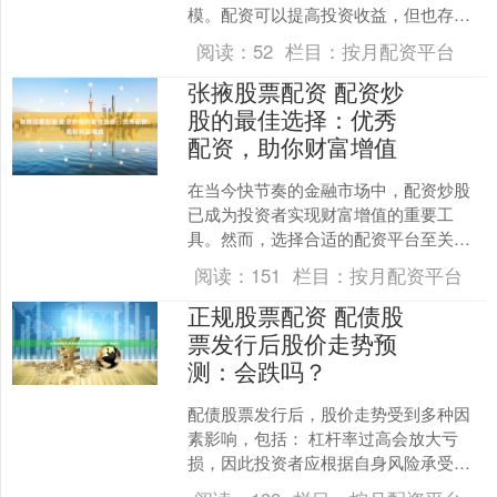
模。配资可以提高投资收益，但也存在
一定风险。 专业网上配资平台采用先进
阅读：
52
栏目：
按月配资平台
的风控系统，保障投资者....
张掖股票配资 配资炒
股的最佳选择：优秀
配资，助你财富增值
在当今快节奏的金融市场中，配资炒股
已成为投资者实现财富增值的重要工
具。然而，选择合适的配资平台至关重
要张掖股票配资，以确保资金安全和收
阅读：
151
栏目：
按月配资平台
益最大化。 * **放大收....
正规股票配资 配债股
票发行后股价走势预
测：会跌吗？
配债股票发行后，股价走势受到多种因
素影响，包括： 杠杆率过高会放大亏
损，因此投资者应根据自身风险承受能
力选择合适的杠杆率。一般建议新手从