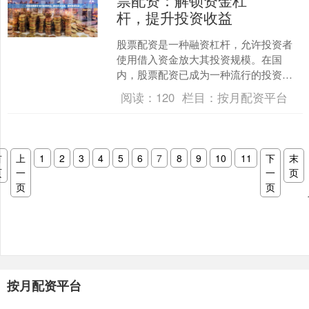
票配资：解锁资金杠
杆，提升投资收益
股票配资是一种融资杠杆，允许投资者
使用借入资金放大其投资规模。在国
内，股票配资已成为一种流行的投资策
略，为投资者提供了提升收益的潜力。 *
阅读：
120
栏目：
按月配资平台
**定制化方案：**....
首
上
1
2
3
4
5
6
7
8
9
10
11
下
末
页
一
一
页
页
页
按月配资平台