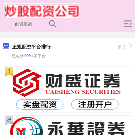
正规配资平台排行
更多
已收录
999
+家平台