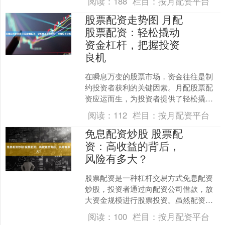
阅读：
188
栏目：
按月配资平台
低杠杆率开始，逐步提高。....
股票配资走势图 月配
股票配资：轻松撬动
资金杠杆，把握投资
良机
在瞬息万变的股票市场，资金往往是制
约投资者获利的关键因素。月配股票配
资应运而生，为投资者提供了轻松撬动
资金杠杆的绝佳途径。 1. 寻找具备专业
阅读：
112
栏目：
按月配资平台
知识和经验的合作伙....
免息配资炒股 股票配
资：高收益的背后，
风险有多大？
股票配资是一种杠杆交易方式免息配资
炒股，投资者通过向配资公司借款，放
大资金规模进行股票投资。虽然配资可
以带来高收益，但其风险也不容忽视。
阅读：
100
栏目：
按月配资平台
2. 低交易成本：相对....