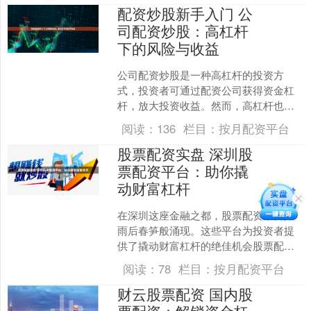
配资炒股新手入门 公
司配资炒股：高杠杆
下的风险与收益
公司配资炒股是一种高杠杆的投资方
式，投资者可通过配资公司获得资金杠
杆，放大投资收益。然而，高杠杆也意
味着高风险。 通过股票配资，投资者可
阅读：
136
栏目：
按月配资平台
以放大资金杠杆，提高投资....
股票配资实盘 深圳股
票配资平台：助你撬
动财富杠杆
在深圳这座金融之都，股票配资平台如
雨后春笋般涌现。这些平台为投资者提
供了撬动财富杠杆的绝佳机会股票配资
实盘，助其放大收益，加速财富积累。
阅读：
78
栏目：
按月配资平台
盈透证券是全球最大的在....
财云股票配资 国内股