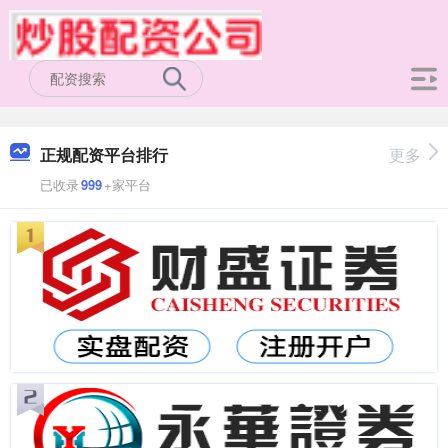
正规配资平台排行
更多
已收录
999
+家平台