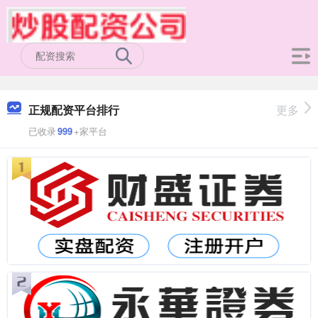
正规配资平台排行
更多
已收录
999
+家平台