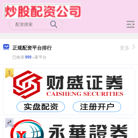
正规配资平台排行
更多
已收录
999
+家平台